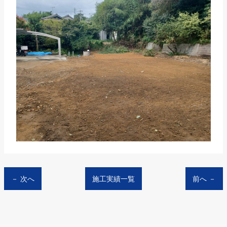
－ 次へ
施工実績一覧
前へ －